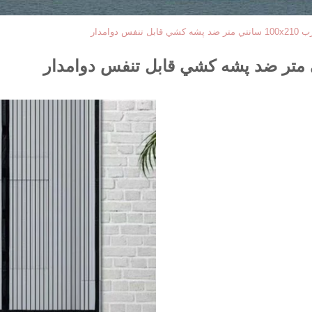
س دوامدار