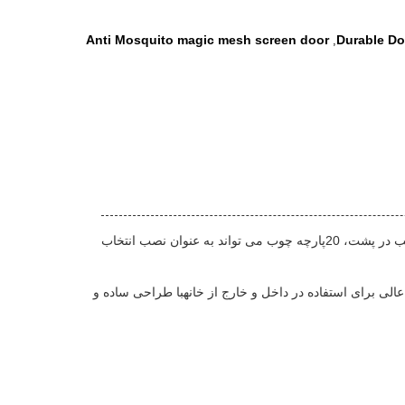
Anti Mosquito magic mesh screen door
Durable Do
,
اين شبكه پشه اي مدرن و با سبک با دو پرده درب با مغناطيس در يك طرف طراحی شدهاتصال قلاب و حلقه با چسب در پشت، 20پارچه چوب می تواند به عنوان نصب انتخاب
لی برای استفاده در داخل و خارج از خانهبا طراحی ساده و