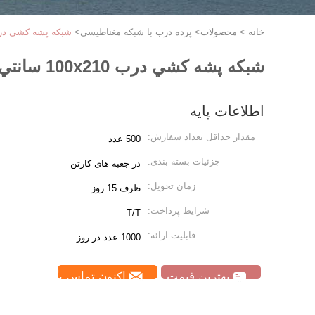
خانه
>
محصولات
>
پرده درب با شبکه مغناطیسی
>
شبكه پشه کشي درب 100x210 سانتي متر ضد پشه کشي قابل تنف
شبكه پشه کشي درب 100x210 سانتي متر ضد پشه کشي قابل تنفس دوامدار
اطلاعات پایه
مقدار حداقل تعداد سفارش:
500 عدد
جزئیات بسته بندی:
در جعبه های کارتن
زمان تحویل:
ظرف 15 روز
شرایط پرداخت:
T/T
قابلیت ارائه:
1000 عدد در روز
بهترین قیمت
اکنون تماس بگیرید