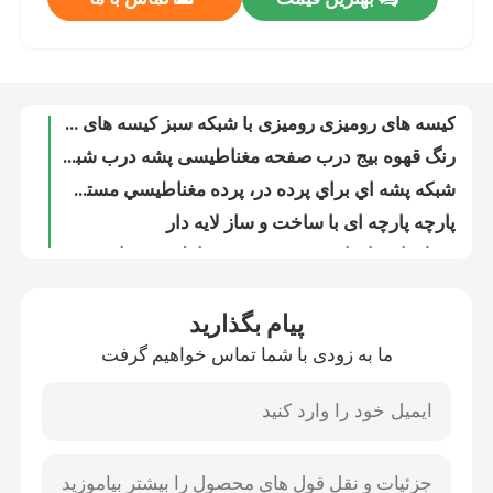
کیسه های رومیزی رومیزی با شبکه سبز کیسه های رومیزی رومیزی با شبکه با رشته های یکپارچه باکره HDPE
رنگ قهوه بیج درب صفحه مغناطیسی پشه درب شبکه مغناطیسی
کنترل کیفیت
شبكه پشه اي براي پرده در، پرده مغناطيسي مستطيل در، پرده درب چاپي آسان
پارچه پارچه ای با ساخت و ساز لایه دار
فصل تابستان از پرده ضد پشه مغناطیسی برای درب و پنجره استفاده کنید
تماس با ما
کیسه های تنفس پذیر پی ای میش با پارچه
شبکه حشرات ضد اشعه ی UV سفید، 1 تا 4 متر عرض، 50 میش شبکه حشرات گلخانه ای
درخواست نقل قول
آسان راه حل شبكه پشه برای درب، پرواز متوقف چاپی درب میش مغناطیسی
شبكه ضد پشه سفيد شبكه ضد حشرات مقاوم در برابر اشعه UV
Russian website
درب شبكه پشه، پرده پرده مغناطيسي، پرده پرواز
پیام بگذارید
کیسه های پیئ بافته شده از یک رشته چاپ شده کیسه های شبکه ای از سیم
پرده درب با شبکه مغناطیسی
ما به زودی با شما تماس خواهیم گرفت
پارچه ای از پلاستیک با هدف های مختلف
شبکه حشرات کشاورزی HDPE، شبکه حشرات گلخانه ای، شبکه سایه کشاورزی، شبکه جمع آوری زیتون
صفحه نمایش پرواز پنجره
پارچه های پارچه ای ضد آب و پارچه های پارچه ای ضد آب
پرده درب با نوار مغناطیسی برای خاموش شدن آسان
شبکه سایه PE