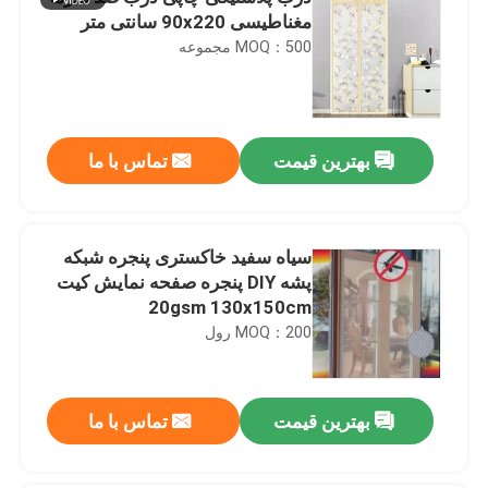
مغناطیسی 90x220 سانتی متر
MOQ：500 مجموعه
بهترین قیمت
تماس با ما
سیاه سفید خاکستری پنجره شبکه
پشه DIY پنجره صفحه نمایش کیت
20gsm 130x150cm
MOQ：200 رول
بهترین قیمت
تماس با ما