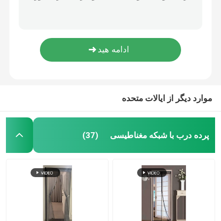
کیسه پارچه ای پی پی میش پیاز کیسه بسته بندی پیتل کیسه سبزیجات کیسه کشش رشته کیسه های پارچه ای
شبکه ضد پشه سیاه و سفید شبکه محافظت از محصولات تحت پوشش اشعه UV
شبکه حشرات کشاورزی
مقاومت در برابر اشعه UV PE Tarpaulin رول نارنجی آبی برای پوشش قایق شما
رنگارنگ پلی استر شبكه پشه در پرده پرده درب صفحه مغناطیسی پرده 100x220cm
پیئ پلن
ضد اشعه UV استفاده چندگانه پارچه پارچه ای با رنگ آبی
کیف توری بافته شده
موارد دیگر از ایالات متحده
توری مشبک پلاستیکی
پرده درب با شبکه مغناطیسی
(37)
شبکه فیبرگلاس مقاوم به قلی
بند کابل نایلونی
پرده درب پلاستیکی مغناطیسی