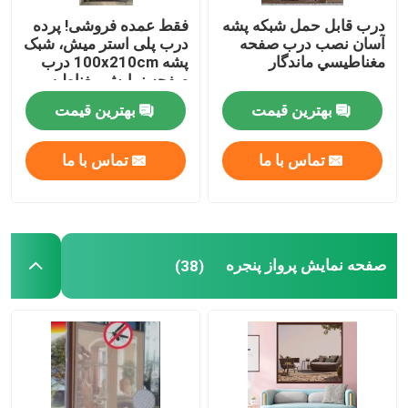
درب قابل حمل شبكه پشه
فقط عمده فروشی! پرده
قلاب و حلقه بلكرو
آسان نصب درب صفحه
درب پلی استر میش، شبک
مغناطيسي ماندگار
پشه 100x210cm درب
صفحه نمایش مغناطیسی
درب میش نرم
پوشش خاک پلی پروپیلن
بهترین قیمت
بهترین قیمت
تماس با ما
تماس با ما
صفحه نمایش پرواز پنجره
(38)