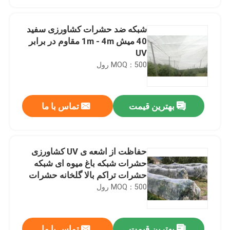
شبکه ضد حشرات کشاورزی سفید
40 میش 1m - 4m مقاوم در برابر
UV
MOQ：500 رول
بهترین قیمت
تماس با ما
حفاظت از اشعه ی UV کشاورزی
خانه
حشرات شبکه باغ میوه ای شبکه
حشرات تراکم بالا گلخانه حشرات
شبکه
MOQ：500 رول
محصولات
دربارهی ما
بهترین قیمت
تماس با ما