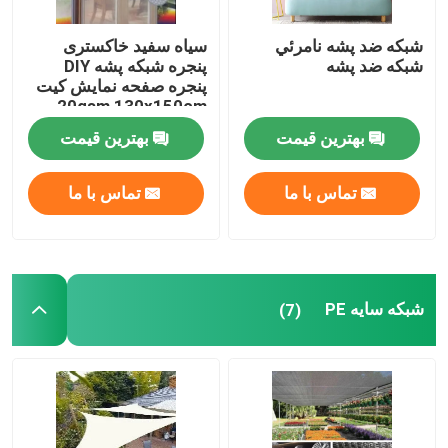
شبكه ضد پشه نامرئي
سیاه سفید خاکستری
شبكه ضد پشه
پنجره شبکه پشه DIY
پنجره صفحه نمایش کیت
20gsm 130x150cm
بهترین قیمت
بهترین قیمت
تماس با ما
تماس با ما
شبکه سایه PE
(7)