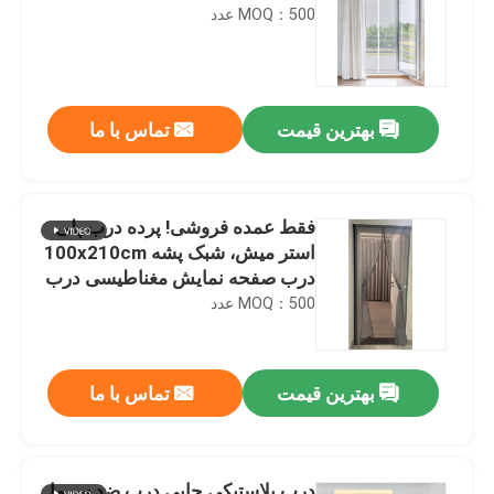
MOQ：500 عدد
بهترین قیمت
تماس با ما
فقط عمده فروشی! پرده درب پلی
استر میش، شبک پشه 100x210cm
درب صفحه نمایش مغناطیسی درب
میش نرم
MOQ：500 عدد
بهترین قیمت
تماس با ما
درب پلاستیکی چاپی درب ضد سرما