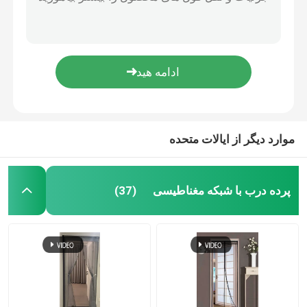
کیسه پارچه ای پی پی میش پیاز کیسه بسته بندی پیتل کیسه سبزیجات کیسه کشش رشته کیسه های پارچه ای
شبکه ضد پشه سیاه و سفید شبکه محافظت از محصولات تحت پوشش اشعه UV
شبکه حشرات کشاورزی
مقاومت در برابر اشعه UV PE Tarpaulin رول نارنجی آبی برای پوشش قایق شما
رنگارنگ پلی استر شبكه پشه در پرده پرده درب صفحه مغناطیسی پرده 100x220cm
پیئ پلن
ضد اشعه UV استفاده چندگانه پارچه پارچه ای با رنگ آبی
کیف توری بافته شده
موارد دیگر از ایالات متحده
توری مشبک پلاستیکی
پرده درب با شبکه مغناطیسی
(37)
شبکه فیبرگلاس مقاوم به قلی
بند کابل نایلونی
پرده درب پلاستیکی مغناطیسی