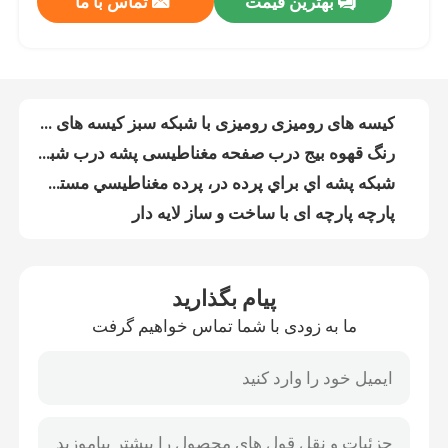
بهترین قیمت
تماس با ما
کیسه های رومیزی رومیزی با شبکه سبز کیسه های رومیزی رومیزی با شبکه با رشته های یکپارچه باکره HDPE
رنگ قهوه بیج درب صفحه مغناطیسی پشه درب شبکه مغناطیسی
کنترل کیفیت
شبكه پشه اي براي پرده در، پرده مغناطيسي مستطيل در، پرده درب چاپي آسان
پارچه پارچه ای با ساخت و ساز لایه دار
تماس با ما
فصل تابستان از پرده ضد پشه مغناطیسی برای درب و پنجره استفاده کنید
کیسه های تنفس پذیر پی ای میش با پارچه
درخواست نقل قول
شبکه حشرات ضد اشعه ی UV سفید، 1 تا 4 متر عرض، 50 میش شبکه حشرات گلخانه ای
آسان راه حل شبكه پشه برای درب، پرواز متوقف چاپی درب میش مغناطیسی
شبكه ضد پشه سفيد شبكه ضد حشرات مقاوم در برابر اشعه UV
Russian website
درب شبكه پشه، پرده پرده مغناطيسي، پرده پرواز
پیام بگذارید
کیسه های پیئ بافته شده از یک رشته چاپ شده کیسه های شبکه ای از سیم
پرده درب با شبکه مغناطیسی
ما به زودی با شما تماس خواهیم گرفت
پارچه ای از پلاستیک با هدف های مختلف
شبکه حشرات کشاورزی HDPE، شبکه حشرات گلخانه ای، شبکه سایه کشاورزی، شبکه جمع آوری زیتون
صفحه نمایش پرواز پنجره
پارچه های پارچه ای ضد آب و پارچه های پارچه ای ضد آب
پرده درب با نوار مغناطیسی برای خاموش شدن آسان
شبکه سایه PE