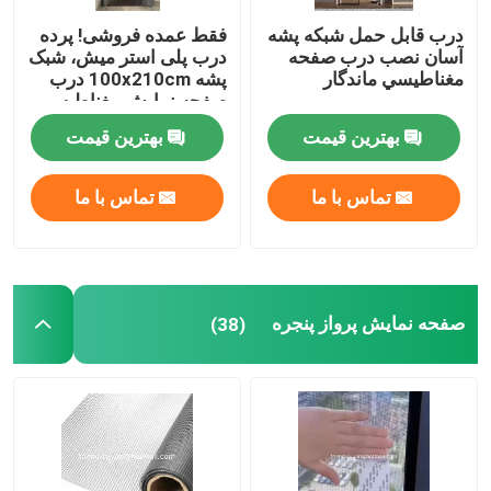
درب قابل حمل شبكه پشه
فقط عمده فروشی! پرده
قلاب و حلقه بلكرو
آسان نصب درب صفحه
درب پلی استر میش، شبک
مغناطيسي ماندگار
پشه 100x210cm درب
صفحه نمایش مغناطیسی
پوشش خاک پلی پروپیلن
درب میش نرم
بهترین قیمت
بهترین قیمت
تماس با ما
تماس با ما
صفحه نمایش پرواز پنجره
(38)