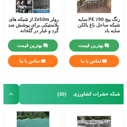
رنگ بیج 90٪ PE سایه
رولر 2x50m از شبکه های
شبکه ساحل باغ بالکن
پلاستیکی برای پوشش ضد
سایه باد
گرد و غبار در گلخانه
بهترین قیمت
بهترین قیمت
تماس با ما
تماس با ما
شبکه حشرات کشاورزی
(30)