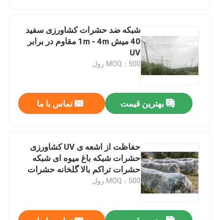
شبکه ضد حشرات کشاورزی سفید
40 میش 1m - 4m مقاوم در برابر
UV
MOQ：500 رول
بهترین قیمت
تماس با ما
حفاظت از اشعه ی UV کشاورزی
خانه
حشرات شبکه باغ میوه ای شبکه
حشرات تراکم بالا گلخانه حشرات
شبکه
MOQ：500 رول
محصولات
دربارهی ما