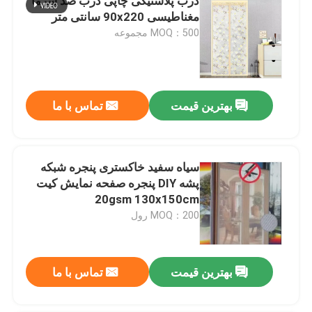
درب پلاستیکی چاپی درب ضد سرما
مغناطیسی 90x220 سانتی متر
MOQ：500 مجموعه
بهترین قیمت
تماس با ما
سیاه سفید خاکستری پنجره شبکه
پشه DIY پنجره صفحه نمایش کیت
20gsm 130x150cm
MOQ：200 رول
بهترین قیمت
تماس با ما